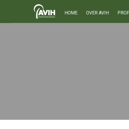
HOME
OVER AVIH
PROF
Onze leden
Ons netwerk
75 jaar AVIH
Het bestuur
Lid worden
Privacy verklarin