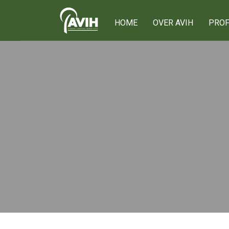
HOME
OVER AVIH
PROF
Onze leden
Ons netwerk
75 jaar AVIH
Het bestuur
Lid worden
Privacy verklarin