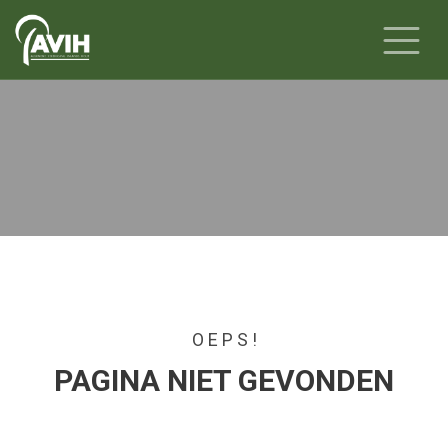
-
O E P S !
PAGINA NIET GEVONDEN