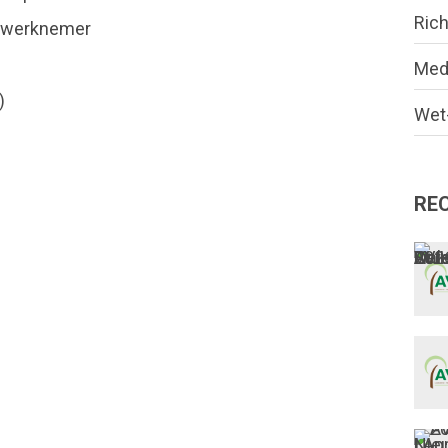
Rich
jk werknemer
Med
)
Wet-
RE