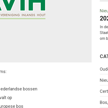
Nie
20
In d
Staa
om bo
CA
Oud
ems:
Nie
 Nederlandse bossen
Cert
valt op
Bos,
 Europese bos