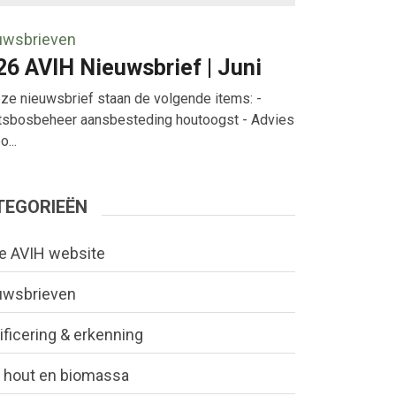
uwsbrieven
26 AVIH Nieuwsbrief | Juni
eze nieuwsbrief staan de volgende items: -
tsbosbeheer aansbesteding houtoogst - Advies
...
TEGORIEËN
e AVIH website
uwsbrieven
ificering & erkenning
 hout en biomassa