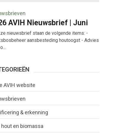
uwsbrieven
26 AVIH Nieuwsbrief | Juni
eze nieuwsbrief staan de volgende items: -
tsbosbeheer aansbesteding houtoogst - Advies
...
TEGORIEËN
e AVIH website
uwsbrieven
ificering & erkenning
 hout en biomassa