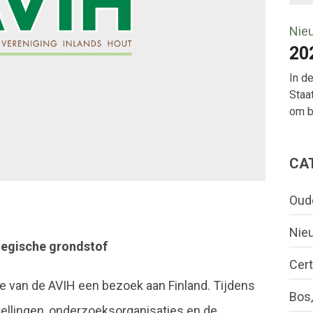
Nie
20
In d
Staa
om bo
CA
Oud
Nie
tegische grondstof
Cert
ie van de AVIH een bezoek aan Finland. Tijdens
Bos,
ellingen, onderzoeksorganisaties en de