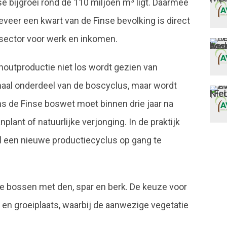
jkse bijgroei rond de 110 miljoen m³ ligt. Daarmee
eveer een kwart van de Finse bevolking is direct
utsector voor werk en inkomen.
houtproductie niet los wordt gezien van
aal onderdeel van de boscyclus, maar wordt
ns de Finse boswet moet binnen drie jaar na
plant of natuurlijke verjonging. In de praktijk
l een nieuwe productiecyclus op gang te
e bossen met den, spar en berk. De keuze voor
 groeiplaats, waarbij de aanwezige vegetatie