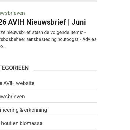
uwsbrieven
26 AVIH Nieuwsbrief | Juni
eze nieuwsbrief staan de volgende items: -
tsbosbeheer aansbesteding houtoogst - Advies
...
TEGORIEËN
e AVIH website
uwsbrieven
ificering & erkenning
 hout en biomassa