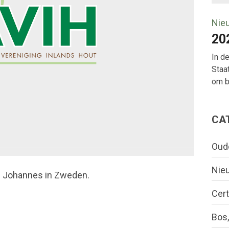
Nie
20
In d
Staa
om bo
CA
Oud
Nie
m Johannes in Zweden.
Cert
Bos,