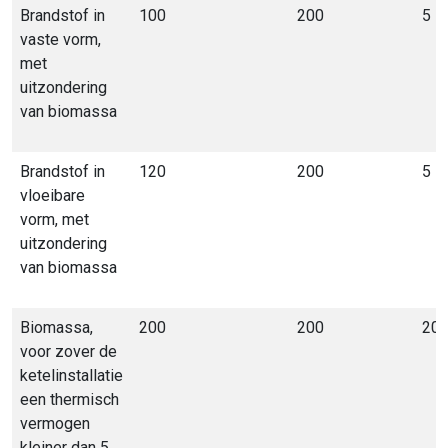
Brandstof in
100
200
5
vaste vorm,
met
uitzondering
van biomassa
Brandstof in
120
200
5
vloeibare
vorm, met
uitzondering
van biomassa
Biomassa,
200
200
20
voor zover de
ketelinstallatie
een thermisch
vermogen
kleiner dan 5