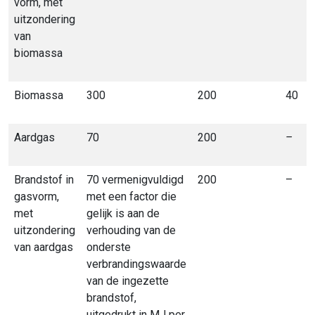
vorm, met
uitzondering
van
biomassa
Biomassa
300
200
40
Aardgas
70
200
–
Brandstof in
70 vermenigvuldigd
200
–
gasvorm,
met een factor die
met
gelijk is aan de
uitzondering
verhouding van de
van aardgas
onderste
verbrandingswaarde
van de ingezette
brandstof,
uitgedrukt in MJ per