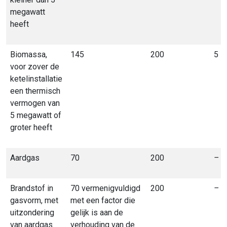
megawatt
heeft
Biomassa,
145
200
5
voor zover de
ketelinstallatie
een thermisch
vermogen van
5 megawatt of
groter heeft
Aardgas
70
200
–
Brandstof in
70 vermenigvuldigd
200
–
gasvorm, met
met een factor die
uitzondering
gelijk is aan de
van aardgas
verhouding van de