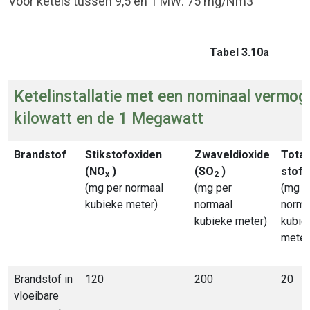
Voor ketels tussen 9,5 en 1 MW: 75 mg/Nm3
Tabel 3.10a
Ketelinstallatie met een nominaal vermog
kilowatt en de 1 Megawatt
Brandstof
Stikstofoxiden
Zwaveldioxide
Totaa
(NO
)
(SO
)
stof
x
2
(mg per normaal
(mg per
(mg p
kubieke meter)
normaal
norma
kubieke meter)
kubie
meter
Brandstof in
120
200
20
vloeibare