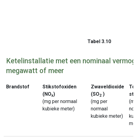
Tabel 3.10
Ketelinstallatie met een nominaal vermog
megawatt of meer
Brandstof
Stikstofoxiden
Zwaveldioxide
Tot
(NO
)
(SO
)
sto
x
2
(mg per normaal
(mg per
(mg
kubieke meter)
normaal
nor
kubieke meter)
kub
met