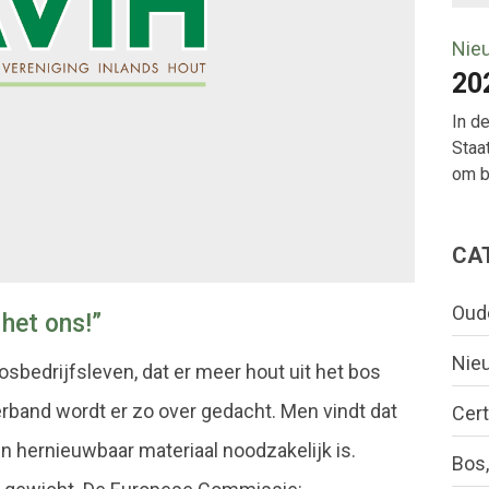
Nie
20
In d
Staa
om bo
CA
Oud
het ons!”
Nie
osbedrijfsleven, dat er meer hout uit het bos
band wordt er zo over gedacht. Men vindt dat
Cert
en hernieuwbaar materiaal noodzakelijk is.
Bos,