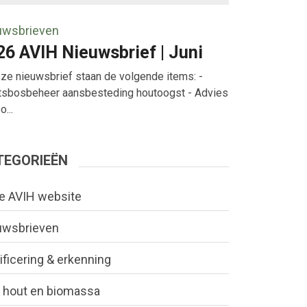
uwsbrieven
26 AVIH Nieuwsbrief | Juni
eze nieuwsbrief staan de volgende items: -
tsbosbeheer aansbesteding houtoogst - Advies
...
TEGORIEËN
e AVIH website
uwsbrieven
ificering & erkenning
 hout en biomassa