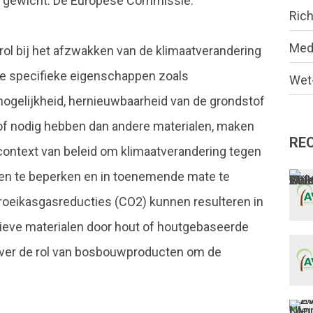
iek gewicht. De Europese Commissie:
Rich
Med
l bij het afzwakken van de klimaatverandering
De specifieke eigenschappen zoals
Wet-
mogelijkheid, hernieuwbaarheid van de grondstof
tof nodig hebben dan andere materialen, maken
RE
ontext van beleid om klimaatverandering tegen
sen te beperken en in toenemende mate te
 broeikasgasreducties (CO2) kunnen resulteren in
ieve materialen door hout of houtgebaseerde
over de rol van bosbouwproducten om de